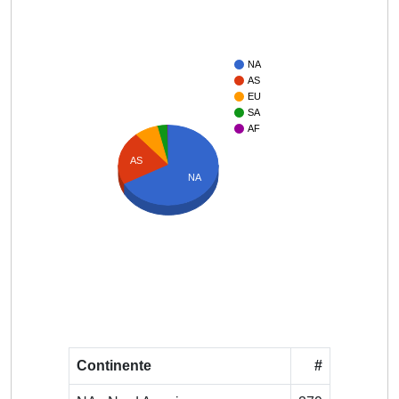
NA
AS
EU
SA
AF
AS
NA
Continente
#