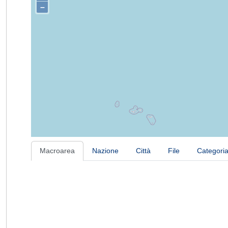
–
Macroarea
Nazione
Città
File
Categori