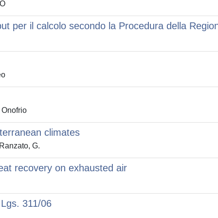
ZO
input per il calcolo secondo la Procedura della Reg
eo
 Onofrio
terranean climates
 Ranzato, G.
heat recovery on exhausted air
D.Lgs. 311/06