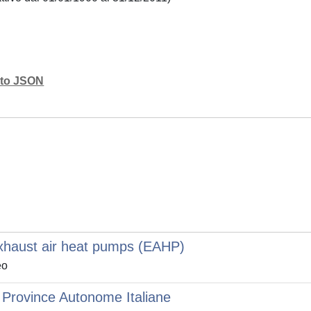
mato JSON
exhaust air heat pumps (EAHP)
eo
 e Province Autonome Italiane