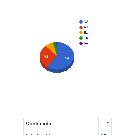
NA
AS
EU
SA
AF
AS
NA
Continente
#