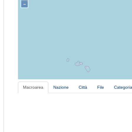
–
Macroarea
Nazione
Città
File
Categori