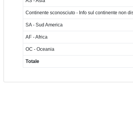
AS - Asia
Continente sconosciuto - Info sul continente non dis
SA - Sud America
AF - Africa
OC - Oceania
Totale
Powered by
IRIS
-
about IRIS
-
Utilizzo dei cookie
-