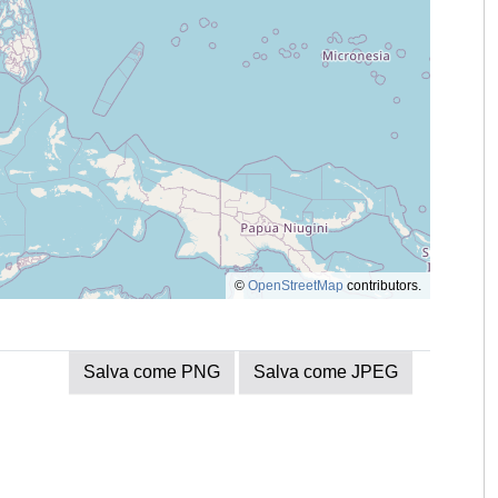
©
OpenStreetMap
contributors.
Salva come PNG
Salva come JPEG