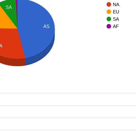
NA
SA
EU
SA
AF
AS
A