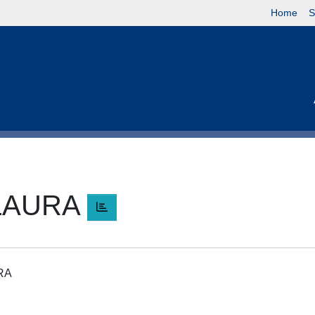
Home
S
 LAURA
URA