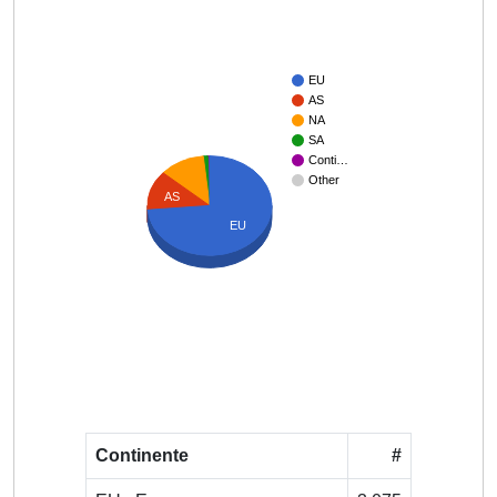
EU
AS
NA
SA
Conti…
Other
AS
EU
Continente
#