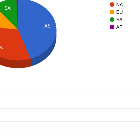
NA
SA
EU
SA
AS
AF
A