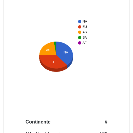
NA
EU
AS
SA
AF
AS
NA
EU
Continente
#