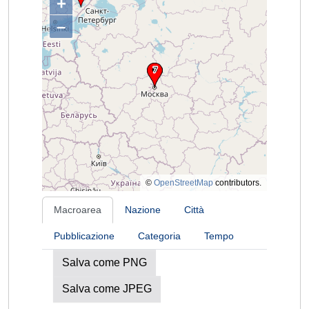
+
–
©
OpenStreetMap
contributors.
Macroarea
Nazione
Città
Pubblicazione
Categoria
Tempo
Salva come PNG
Salva come JPEG