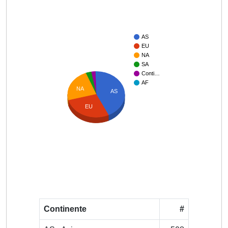
AS
EU
NA
SA
Conti…
AF
NA
AS
EU
Continente
#