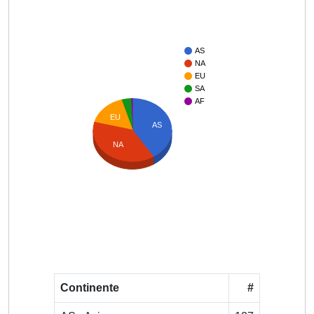
AS
NA
EU
SA
AF
EU
AS
NA
Continente
#