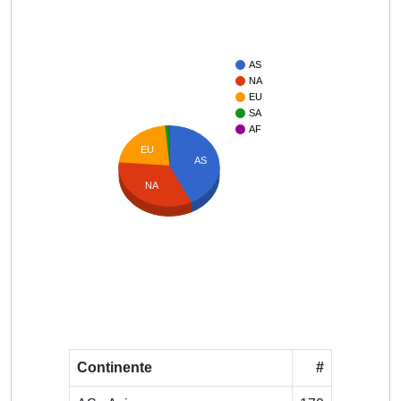
AS
NA
EU
SA
AF
EU
AS
NA
Continente
#