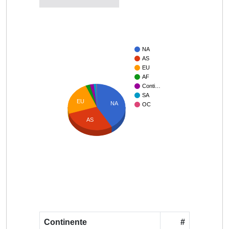
NA
AS
EU
AF
Conti…
SA
EU
NA
OC
AS
Continente
#