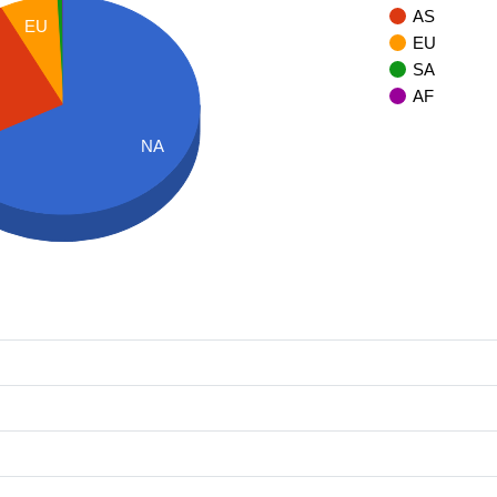
AS
EU
EU
SA
AF
NA