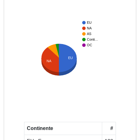
EU
NA
AS
Conti…
OC
EU
NA
Continente
#