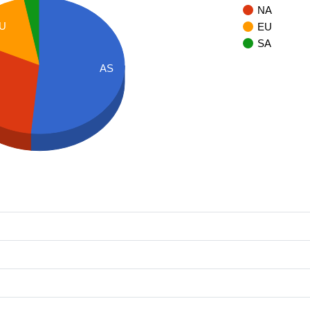
NA
U
EU
SA
AS