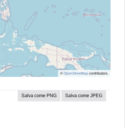
©
OpenStreetMap
contributors.
Salva come PNG
Salva come JPEG