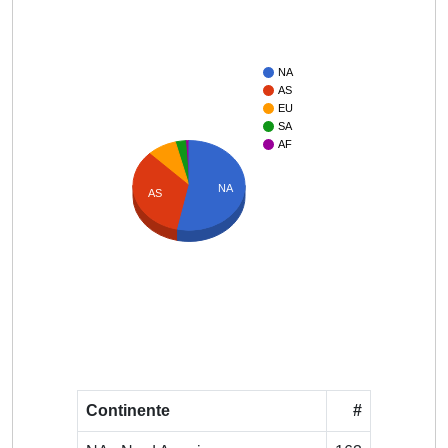
NA
AS
EU
SA
AF
NA
AS
Continente
#