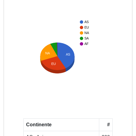
AS
EU
NA
SA
AF
NA
AS
EU
Continente
#