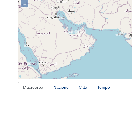
–
Macroarea
Nazione
Città
Tempo