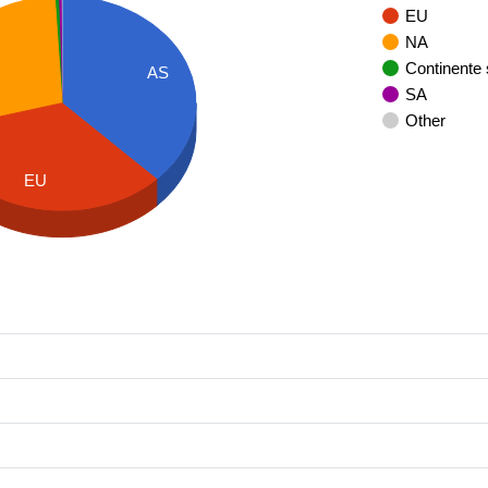
EU
NA
Continente
AS
SA
Other
EU