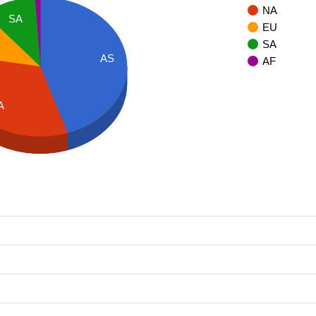
NA
SA
EU
SA
AS
AF
A