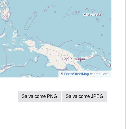
©
OpenStreetMap
contributors.
Salva come PNG
Salva come JPEG