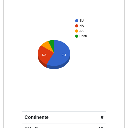
EU
NA
AS
Conti…
NA
EU
Continente
#