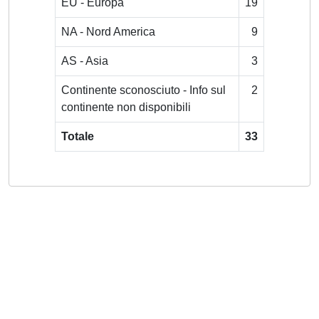
EU - Europa
19
NA - Nord America
9
AS - Asia
3
Continente sconosciuto - Info sul
2
continente non disponibili
Totale
33
Powered by
IRIS
-
about IRIS
-
Utilizzo dei cookie
-
Privacy
Copyright © 2026