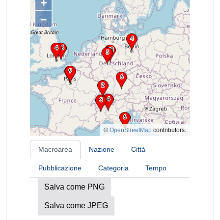
+
–
©
OpenStreetMap
contributors.
Macroarea
Nazione
Città
Pubblicazione
Categoria
Tempo
Salva come PNG
Salva come JPEG