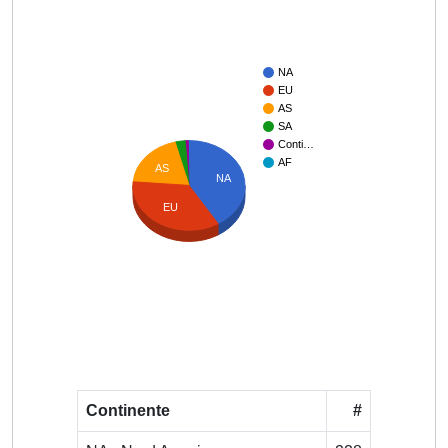
NA
EU
AS
SA
Conti…
AF
AS
NA
EU
Continente
#