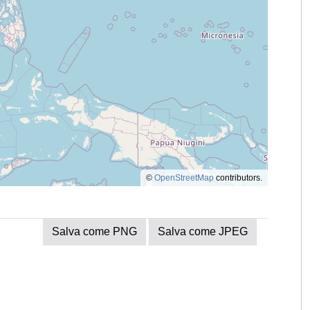
©
OpenStreetMap
contributors.
Salva come PNG
Salva come JPEG