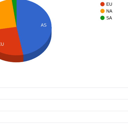
EU
NA
SA
AS
EU