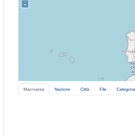
–
Macroarea
Nazione
Città
File
Categori