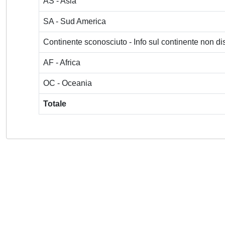
AS - Asia
SA - Sud America
Continente sconosciuto - Info sul continente non dis
AF - Africa
OC - Oceania
Totale
Powered by
IRIS
-
about IRIS
-
Utilizzo dei cookie
-