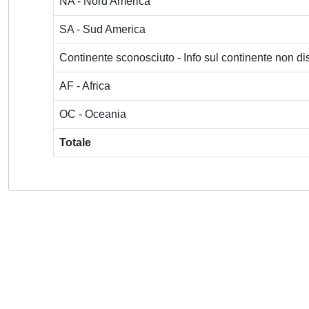
NA - Nord America
SA - Sud America
Continente sconosciuto - Info sul continente non dis
AF - Africa
OC - Oceania
Totale
Powered by
IRIS
-
about IRIS
-
Utilizzo dei cookie
-