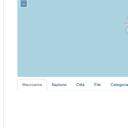
–
Macroarea
Nazione
Città
File
Categori