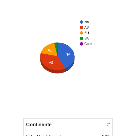
NA
AS
EU
SA
Conti…
EU
NA
AS
Continente
#