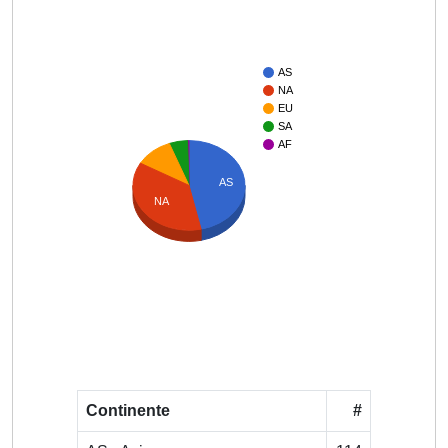
AS
NA
EU
SA
AF
AS
NA
Continente
#