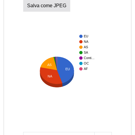
Salva come JPEG
EU
NA
AS
SA
Conti…
OC
AS
AF
EU
NA