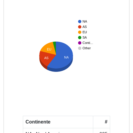
NA
AS
EU
SA
Conti…
Other
EU
NA
AS
Continente
#