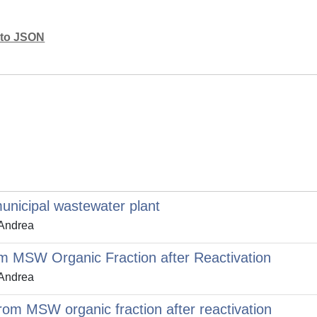
mato JSON
unicipal wastewater plant
 Andrea
m MSW Organic Fraction after Reactivation
 Andrea
rom MSW organic fraction after reactivation