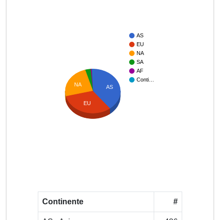
AS
EU
NA
SA
AF
Conti…
NA
AS
EU
Continente
#