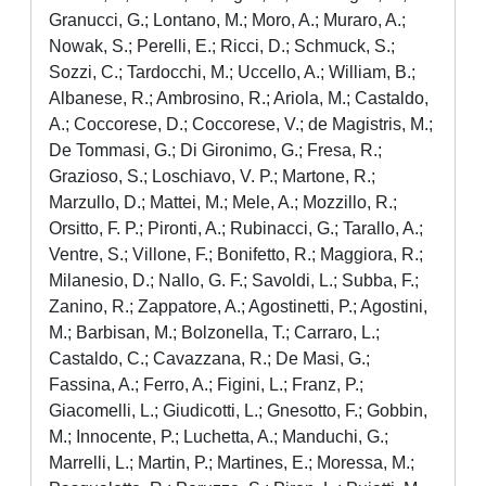
Granucci, G.; Lontano, M.; Moro, A.; Muraro, A.;
Nowak, S.; Perelli, E.; Ricci, D.; Schmuck, S.;
Sozzi, C.; Tardocchi, M.; Uccello, A.; William, B.;
Albanese, R.; Ambrosino, R.; Ariola, M.; Castaldo,
A.; Coccorese, D.; Coccorese, V.; de Magistris, M.;
De Tommasi, G.; Di Gironimo, G.; Fresa, R.;
Grazioso, S.; Loschiavo, V. P.; Martone, R.;
Marzullo, D.; Mattei, M.; Mele, A.; Mozzillo, R.;
Orsitto, F. P.; Pironti, A.; Rubinacci, G.; Tarallo, A.;
Ventre, S.; Villone, F.; Bonifetto, R.; Maggiora, R.;
Milanesio, D.; Nallo, G. F.; Savoldi, L.; Subba, F.;
Zanino, R.; Zappatore, A.; Agostinetti, P.; Agostini,
M.; Barbisan, M.; Bolzonella, T.; Carraro, L.;
Castaldo, C.; Cavazzana, R.; De Masi, G.;
Fassina, A.; Ferro, A.; Figini, L.; Franz, P.;
Giacomelli, L.; Giudicotti, L.; Gnesotto, F.; Gobbin,
M.; Innocente, P.; Luchetta, A.; Manduchi, G.;
Marrelli, L.; Martin, P.; Martines, E.; Moressa, M.;