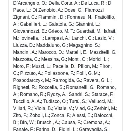
D’Arcangelo, O.; Della Corte, A.; De Luca, R.; Di
Pace, L.; Di Zenobio, A.; Dose, G.; Fiamozzi
Zignani, C.; Flammini, D.; Fonnesu, N.; Frattolillo,
A.; Gabellieri, L.; Galatola, G.; Giannini, L.;
Giovannozzi, E.; Grieco, M. T.; Guardati, M.; Iafrati,
M.; Iovinella, I.; Lampasi, A.; Lanchi, C.; Lazic, V.;
Liuzza, D.; Maddaluno, G.; Magagnino, S.;
Mancini, A.; Marocco, D.; Martelli, E.; Mazzitelli, G.;
Mazzotta, C.; Messina, G.; Monti, C.; Morici, L.;
Moro, F.; Muzzi, L.; Pacella, D.; Pillon, M.; Piron,
C.; Pizzuto, A.; Pollastrone, F.; Polli, G. M.;
Pospodarczyk, M.; Ramogida, G.; Ravera, G. L.;
Righetti, R.; Roccella, S.; Romanelli, G.; Romano,
A.; Romano, R.; Rydzy, A.; Sandri, S.; Starace, F.;
Tuccillo, A. A.; Tudisco, O.; Turtù, S.; Vellucci, M.;
Villari, R.; Viola, B.; Vitale, V.; Vlad, G.; Zerbini, M.;
Zito, P.; Zoboli, L.; Zonca, F.; Alessi, E.; Baiocchi,
B.; Bin, W.; Bruschi, A.; Causa, F.; Cremona, A.;
Fanale, F.; Farina, D.; Figini, L.; Garavaglia, S.;