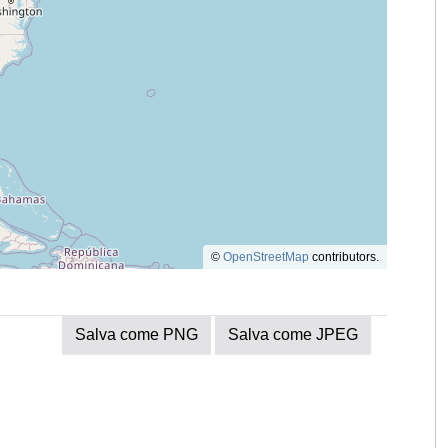
©
OpenStreetMap
contributors.
Salva come PNG
Salva come JPEG