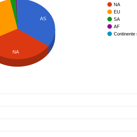
NA
EU
AS
SA
AF
Continente
NA