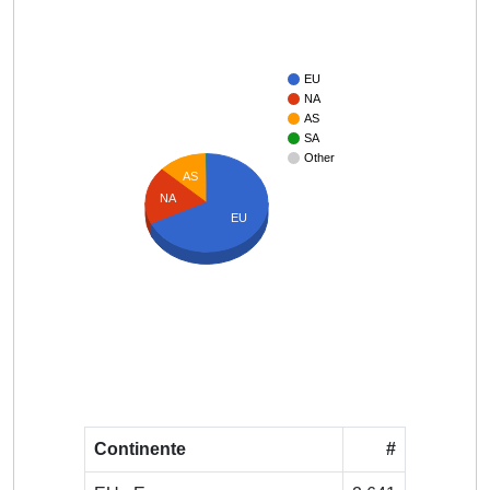
EU
NA
AS
SA
Other
AS
NA
EU
Continente
#