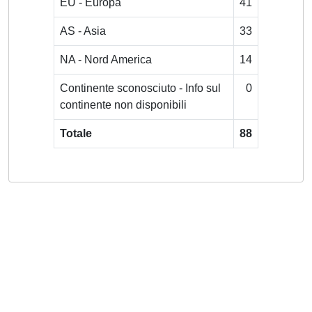
EU - Europa
41
AS - Asia
33
NA - Nord America
14
Continente sconosciuto - Info sul
0
continente non disponibili
Totale
88
Powered by
IRIS
-
about IRIS
-
Utilizzo dei cookie
-
Privacy
Copyright © 2026