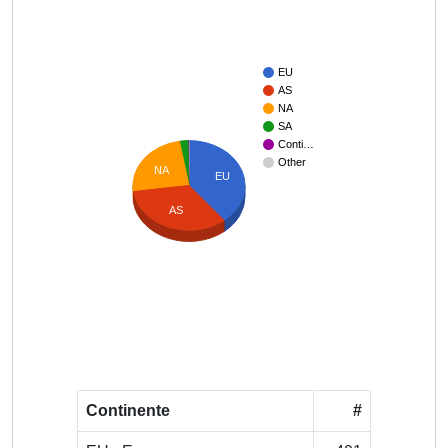
EU
AS
NA
SA
Conti…
Other
NA
EU
AS
Continente
#