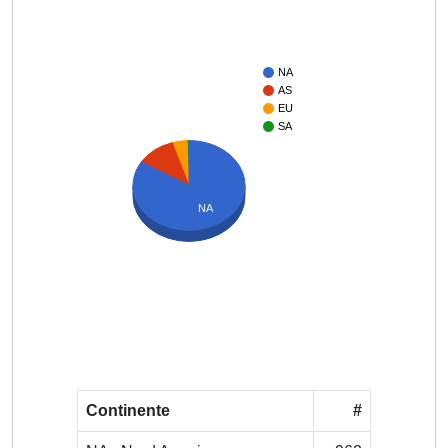
NA
AS
EU
SA
NA
Continente
#