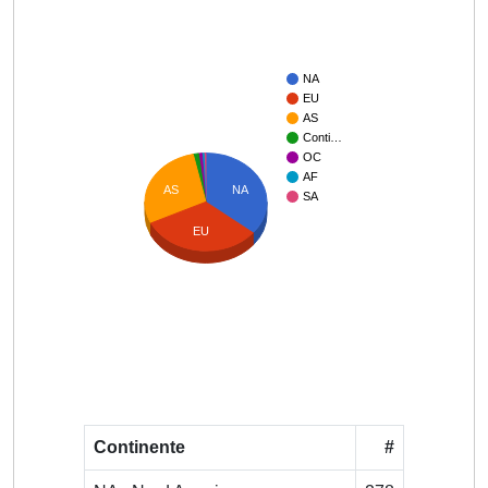
NA
EU
AS
Conti…
OC
AF
AS
NA
SA
EU
Continente
#