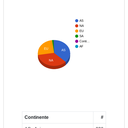
AS
NA
EU
SA
Conti…
AF
EU
AS
NA
Continente
#