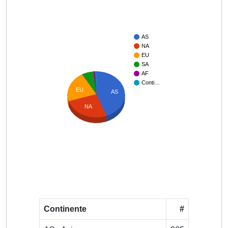
AS
NA
EU
SA
AF
Conti…
EU
AS
NA
Continente
#