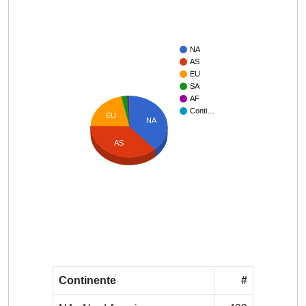
NA
AS
EU
SA
AF
Conti…
EU
NA
AS
Continente
#