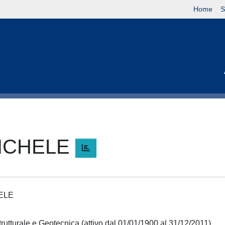
Home
S
MICHELE
HELE
trutturale e Geotecnica (attivo dal 01/01/1900 al 31/12/2011)