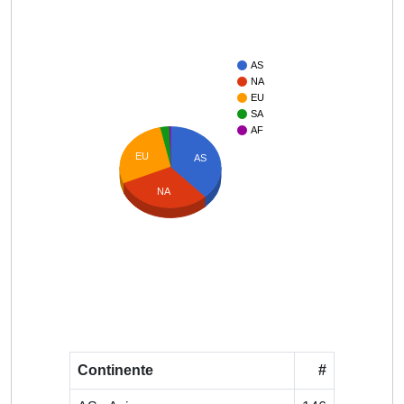
AS
NA
EU
SA
AF
EU
AS
NA
Continente
#