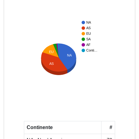
NA
AS
EU
SA
AF
Conti…
EU
NA
AS
Continente
#