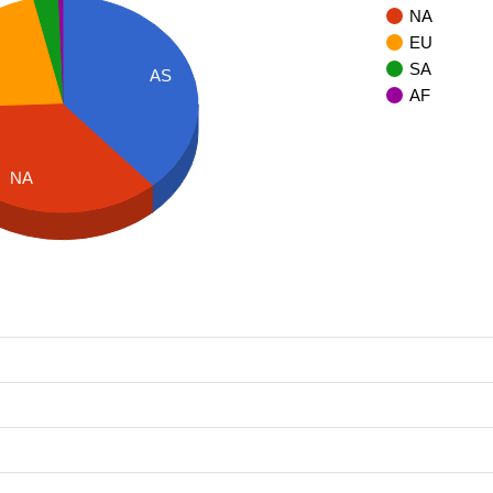
NA
EU
SA
AS
AF
NA