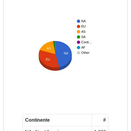
NA
EU
AS
SA
Conti…
AF
AS
Other
NA
EU
Continente
#