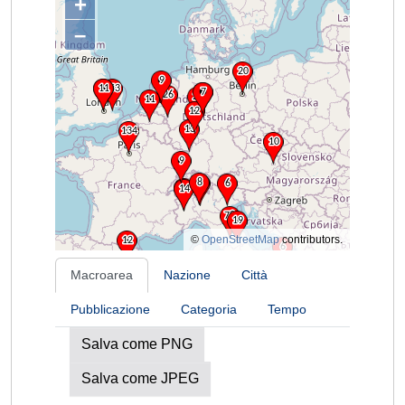
+
–
©
OpenStreetMap
contributors.
Macroarea
Nazione
Città
Pubblicazione
Categoria
Tempo
Salva come PNG
Salva come JPEG