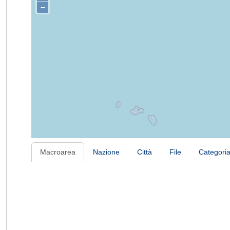
–
Macroarea
Nazione
Città
File
Categori