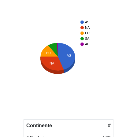
AS
NA
EU
SA
AF
EU
AS
NA
Continente
#