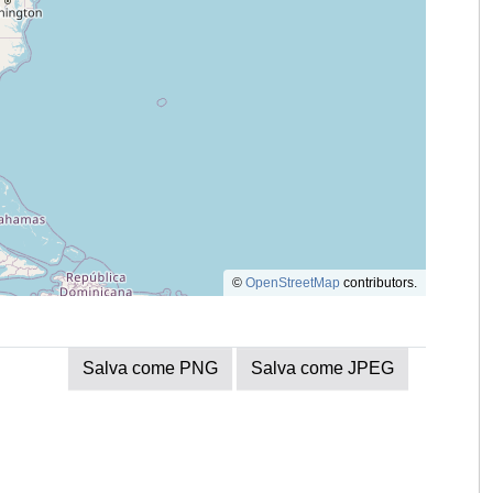
©
OpenStreetMap
contributors.
Salva come PNG
Salva come JPEG