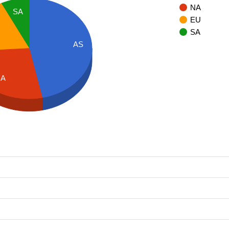
NA
SA
EU
SA
AS
NA