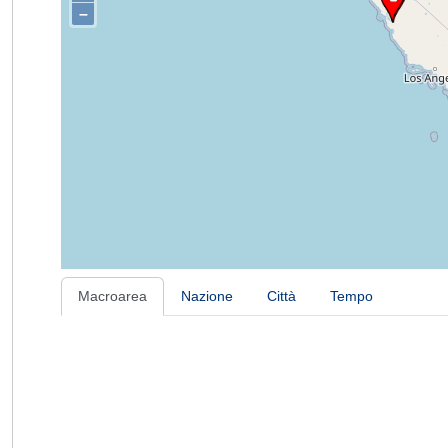
–
Macroarea
Nazione
Città
Tempo